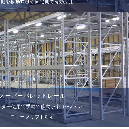
存棚を移動式棚や固定棚で有効活⽤
スーパーパレットレール
スター使⽤で⼿動で移動が楽（〜3トン）
フォークリフト対応