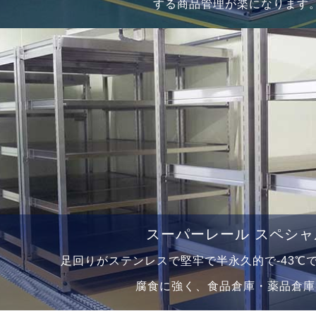
する商品管理が楽になります
スーパーレール スペシャ
⾜回りがステンレスで堅牢で半永久的で-43℃
腐⾷に強く、⾷品倉庫・薬品倉庫