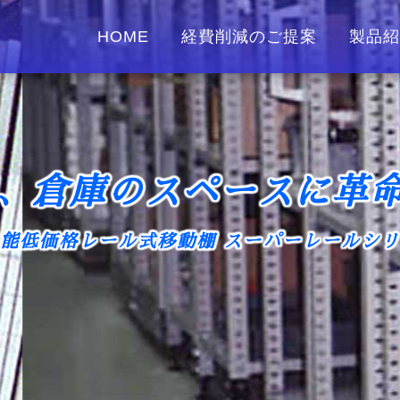
HOME
経費削減のご提案
製品紹
、倉庫のスペースに
革
能低価格レール式
移動棚 スーパーレールシ