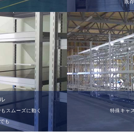
。
既
ル
でもスムーズに動く
特殊キャ
でも