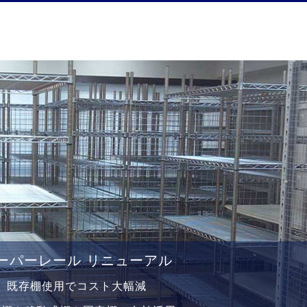
ーパーレール リニューアル
既存棚使⽤でコスト⼤幅減