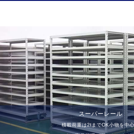
スーパーレール
積載荷重は2tまでOK⼩物を中